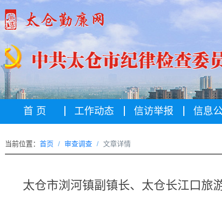
首 页
工作动态
信访举报
信息
当前位置：
首页
审查调查
文章详情
太仓市浏河镇副镇长、太仓长江口旅