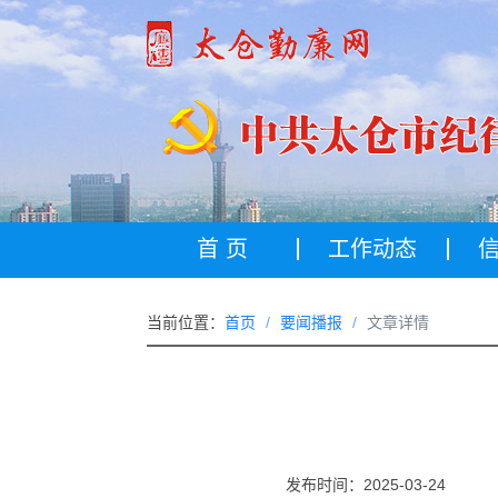
首 页
工作动态
当前位置：
首页
要闻播报
文章详情
发布时间：2025-03-24