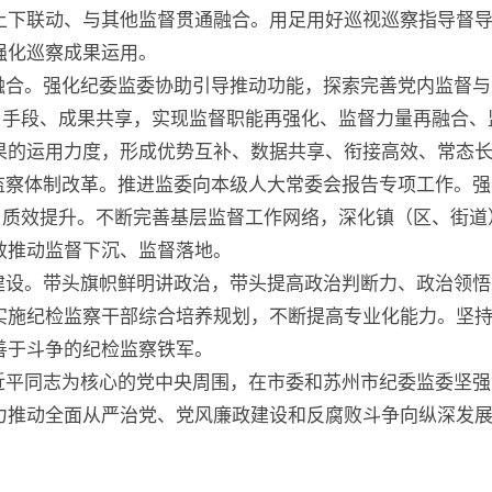
上下联动、与其他监督贯通融合。用足用好巡视巡察指导督
强化巡察成果运用。
融合。强化纪委监委协助引导推动功能，探索完善党内监督与
息、手段、成果共享，实现监督职能再强化、监督力量再融合
果的运用力度，形成优势互补、数据共享、衔接高效、常态
监察体制改革。推进监委向本级人大常委会报告专项工作。强
组、质效提升。不断完善基层监督工作网络，深化镇（区、街
效推动监督下沉、监督落地。
建设。带头旗帜鲜明讲政治，带头提高政治判断力、政治领悟
实施纪检监察干部综合培养规划，不断提高专业化能力。坚
善于斗争的纪检监察铁军。
近平同志为核心的党中央周围，在市委和苏州市纪委监委坚强
力推动全面从严治党、党风廉政建设和反腐败斗争向纵深发展