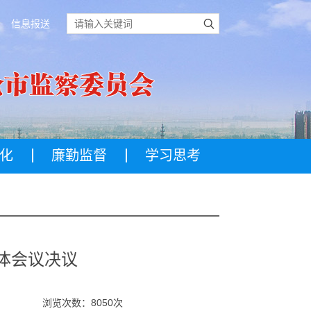
信息报送
化
廉勤监督
学习思考
体会议决议
浏览次数：8050次