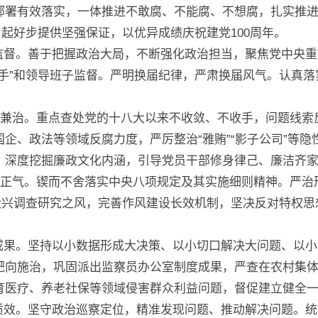
部署有效落实，一体推进不敢腐、不能腐、不想腐，扎实推
、起好步提供坚强保证，以优异成绩庆祝建党100周年。
监督。善于把握政治大局，不断强化政治担当，聚焦党中央重
手”和领导班子监督。严明换届纪律，严肃换届风气。认真落
。
本兼治。重点查处党的十八大以来不收敛、不收手，问题线
企、政法等领域反腐力度，严厉整治“雅贿”“影子公司”等
，深度挖掘廉政文化内涵，引导党员干部修身律己、廉洁齐
风正气。锲而不舍落实中央八项规定及其实施细则精神。严
。大兴调查研究之风，完善作风建设长效机制，坚决反对特权
成果。坚持以小数据形成大决策、以小切口解决大问题、以小
靶向施治，巩固派出监察员办公室制度成果，严查在农村集体
育医疗、养老社保等领域侵害群众利益问题，督促建立健全
质效。坚守政治巡察定位，精准发现问题、推动解决问题。统