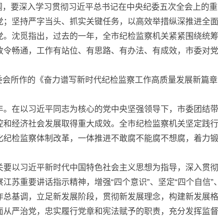
调，要深入学习贯彻习近平总书记在中央纪委五次全会上的重
党；坚持严字当头、抓实关键任务，以高效举措纵深推进全
党。沈觅指出，过去的一年，全市纪检监察机关紧紧围绕统
政令畅通，工作有站位、有思路、有办法、有成效，市委对
委会所作的《奋力谱写新时代纪检监察工作高质量发展新篇章
一年。在以习近平同志为核心的党中央坚强领导下，市委团结
控和经济社会发展取得重大成效。全市纪检监察机关坚定践行
化纪检监察体制改革，一体推进不敢腐不能腐不想腐，着力锻
机关要以习近平新时代中国特色社会主义思想为指导，深入贯
江苏重要讲话指示精神，增强“四个意识”、坚定“四个自信”
作总基调，立足新发展阶段，贯彻新发展理念，构建新发展
面从严治党，忠实履行党章和宪法赋予的职责，充分发挥监